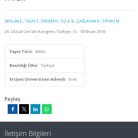
ARSLAN E.
,
TALİH T.
,
ERDEM H.
,
ÖZ A. B.
,
ÇAĞLAYAN K.
,
SİPAHİ M.
20. Ulusal Cerrahi Kongresi, Türkiye, 13 - 18 Nisan 2016
Yayın Türü:
Bildiri
Basıldığı Ülke:
Türkiye
Erciyes Üniversitesi Adresli:
Evet
Paylaş
İletişim Bilgileri