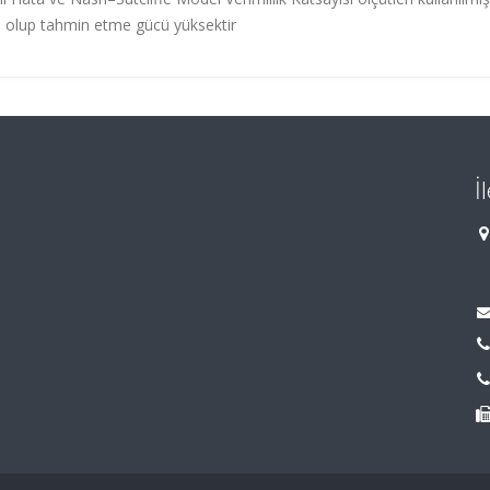
e olup tahmin etme gücü yüksektir
İ