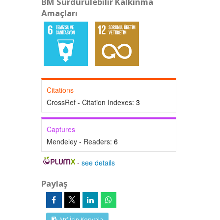
BM Sürdürülebilir Kalkınma
Amaçları
Citations
CrossRef - Citation Indexes:
3
Captures
Mendeley - Readers:
6
-
see details
Paylaş
Atıf İçin Kopyala