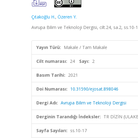
Çıtakoğlu H.
,
Özeren Y.
Avrupa Bilim ve Teknoloji Dergisi, cilt.24, sa.2, ss.10
Yayın Türü:
Makale / Tam Makale
Cilt numarası:
24
Sayı:
2
Basım Tarihi:
2021
Doi Numarası:
10.31590/ejosat.898046
Dergi Adı:
Avrupa Bilim ve Teknoloji Dergisi
Derginin Tarandığı İndeksler:
TR DİZİN (ULAK
Sayfa Sayıları:
ss.10-17