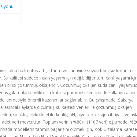
ksiyonu
si olup hızlı nüfus artışı, tarım ve sanayide suyun bilinçsiz kullanımı il
r. Su kalitesi sadece insan yaşamı için değil, diğer tüm canlı yaşamı içi
elerden birisi çözünmüş oksijendir. Çözünmüş oksijen suda canlı yaşamı iç
r uygulamalarla birlikte su kalitesi parametreleri için de kullanım alanı 
modellenmesiyle önemli kazanımlar sağlanabilir. Bu çalışmada, Sakarya
arasındaki aylarda ölçülmüş su kalitesi verileri ile çözünmüş oksijen
eri; sıcaklık, elektriksel iletkenlik, pH, biyolojik oksijen ihtiyacı ve ayl
 adet veri mevcuttur. Toplam verinin %80’ni (1107 veri) eğitmede, %20
ışmamızda modellerin tahmin başarısını ölçmek için, Kök Ortalama Karese
ata ve Nash–Sutcliffe Model Verimlilik Katsayısı ölçütleri kullanılmışt