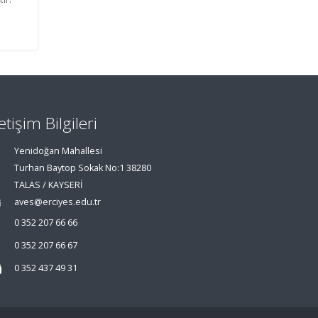
letişim Bilgileri
Yenidoğan Mahallesi
Turhan Baytop Sokak No:1 38280
TALAS / KAYSERİ
aves@erciyes.edu.tr
0 352 207 66 66
0 352 207 66 67
0 352 437 49 31