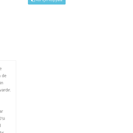
e
n de
in
vardır.
ar
’si
l
ır.