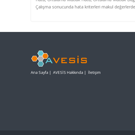
Çalışma sonucunda hata kriterleri makul değerlerd
Ana Sayfa
|
AVESİS Hakkında
|
İletişim