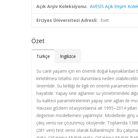
Açık Arşiv Koleksiyonu:
AVESİS Açık Erişim Kole
Erciyes Üniversitesi Adresli:
Evet
Özet
Türkçe
İngilizce
Su canlı yaşamı için en önemli doğal kaynaklardan biri
kirletilmesi telafisi zor durumlara neden olabilecekti
önemlidir. Su kirliliği ile ilgili en önemli parametr
hayatidir. Yapay sinir ağlarının su yönetimindeki diğe
Su kalitesi parametrelerinin yapay sinir ağları ile 
Havzası gözlem istasyonlarına ait 1995–2014 yılları 
değerinin modellemesi yapılmıştır. Modellede giriş veril
çıkış verisi ise çözünmüş oksijendir. Toplamda 1388
(281 veri) test verisi olarak kullanılmıştır. Bu çal
Hata, Ortalama Mutlak Hata, Ortalama Mutlak Bağıl H