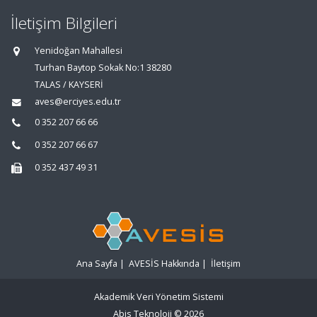
İletişim Bilgileri
Yenidoğan Mahallesi
Turhan Baytop Sokak No:1 38280
TALAS / KAYSERİ
aves@erciyes.edu.tr
0 352 207 66 66
0 352 207 66 67
0 352 437 49 31
Ana Sayfa
|
AVESİS Hakkında
|
İletişim
Akademik Veri Yönetim Sistemi
Abis Teknoloji
© 2026