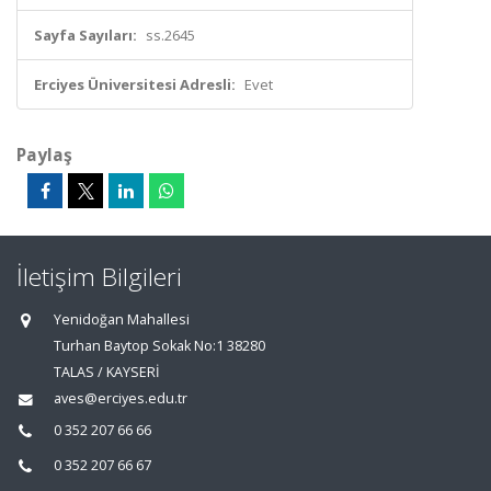
Sayfa Sayıları:
ss.2645
Erciyes Üniversitesi Adresli:
Evet
Paylaş
İletişim Bilgileri
Yenidoğan Mahallesi
Turhan Baytop Sokak No:1 38280
TALAS / KAYSERİ
aves@erciyes.edu.tr
0 352 207 66 66
0 352 207 66 67