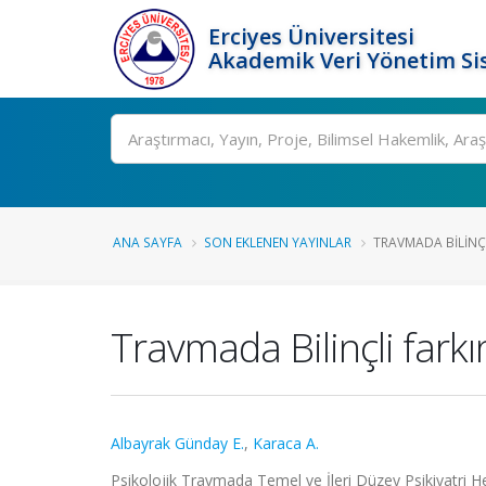
Erciyes Üniversitesi
Akademik Veri Yönetim Si
Ara
ANA SAYFA
SON EKLENEN YAYINLAR
TRAVMADA BILINÇL
Travmada Bilinçli farkı
Albayrak Günday E.
,
Karaca A.
Psikolojik Travmada Temel ve İleri Düzey Psikiyatri Hem