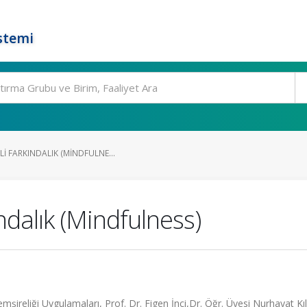
stemi
I FARKINDALIK (MINDFULNE...
ndalık (Mindfulness)
şireliği Uygulamaları, Prof. Dr. Figen İnci,Dr. Öğr. Üyesi Nurhayat Kıl