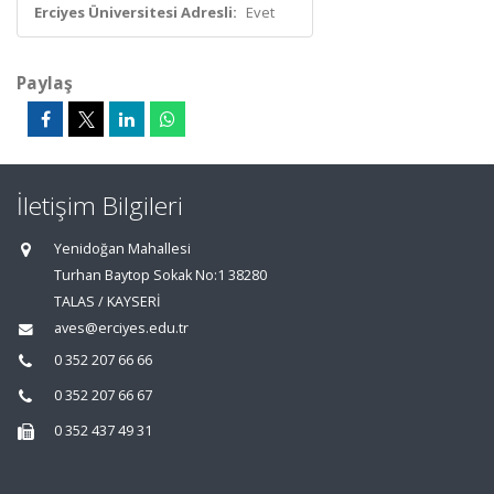
Erciyes Üniversitesi Adresli:
Evet
Paylaş
İletişim Bilgileri
Yenidoğan Mahallesi
Turhan Baytop Sokak No:1 38280
TALAS / KAYSERİ
aves@erciyes.edu.tr
0 352 207 66 66
0 352 207 66 67
0 352 437 49 31