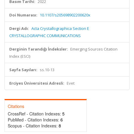
Basım Tarihi:
2022
Doi Numarası:
10.1107/s205698902200620x
Dergi Adı:
Acta Crystallographica Section E
CRYSTALLOGRAPHIC COMMUNICATIONS
Derginin Tarandığı İndeksler:
Emerging Sources Citation
Index (ESCI)
Sayfa Sayıları:
ss.10-13
Erciyes Üniversitesi Adresli:
Evet
Citations
CrossRef - Citation Indexes:
5
PubMed - Citation Indexes:
6
Scopus - Citation Indexes:
8