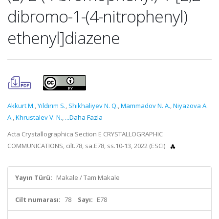
dibromo-1-(4-nitrophenyl)
ethenyl]diazene
Akkurt M.
,
Yıldırım S.
,
Shikhaliyev N. Q.
,
Mammadov N. A.
,
Niyazova A.
A.
,
Khrustalev V. N.
,
...Daha Fazla
Acta Crystallographica Section E CRYSTALLOGRAPHIC
COMMUNICATIONS, cilt.78, sa.E78, ss.10-13, 2022 (ESCI)
Yayın Türü:
Makale / Tam Makale
Cilt numarası:
78
Sayı:
E78