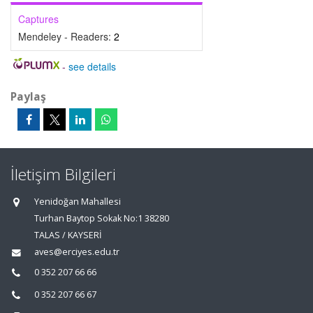
Captures
Mendeley - Readers:
2
-
see details
Paylaş
İletişim Bilgileri
Yenidoğan Mahallesi
Turhan Baytop Sokak No:1 38280
TALAS / KAYSERİ
aves@erciyes.edu.tr
0 352 207 66 66
0 352 207 66 67