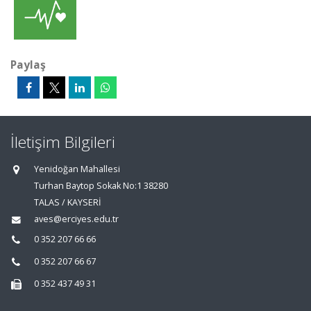
Paylaş
İletişim Bilgileri
Yenidoğan Mahallesi
Turhan Baytop Sokak No:1 38280
TALAS / KAYSERİ
aves@erciyes.edu.tr
0 352 207 66 66
0 352 207 66 67
0 352 437 49 31