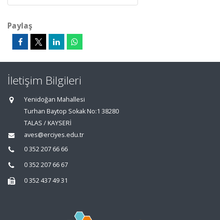
Paylaş
İletişim Bilgileri
Yenidoğan Mahallesi
Turhan Baytop Sokak No:1 38280
TALAS / KAYSERİ
aves@erciyes.edu.tr
0 352 207 66 66
0 352 207 66 67
0 352 437 49 31