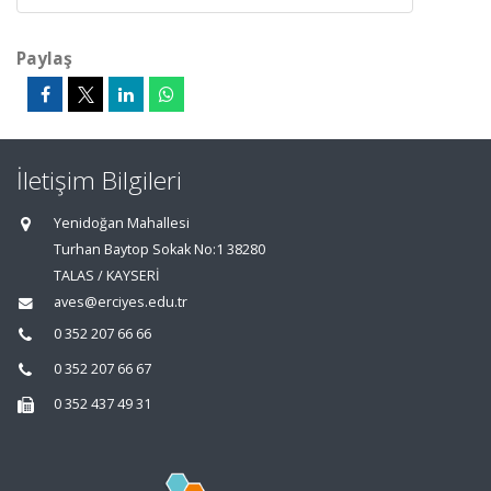
Paylaş
İletişim Bilgileri
Yenidoğan Mahallesi
Turhan Baytop Sokak No:1 38280
TALAS / KAYSERİ
aves@erciyes.edu.tr
0 352 207 66 66
0 352 207 66 67
0 352 437 49 31