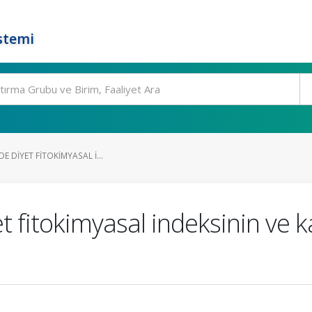
stemi
DE DIYET FITOKIMYASAL I...
et fitokimyasal indeksinin ve 