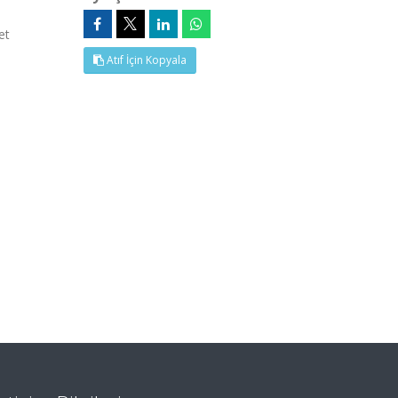
et
Atıf İçin Kopyala