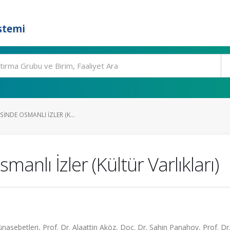
stemi
ESINDE OSMANLI İZLER (K...
smanlı İzler (Kültür Varlıkları)
nasebetleri, Prof. Dr. Alaattin Aköz, Doç. Dr. Şahin Panahov, Prof. D