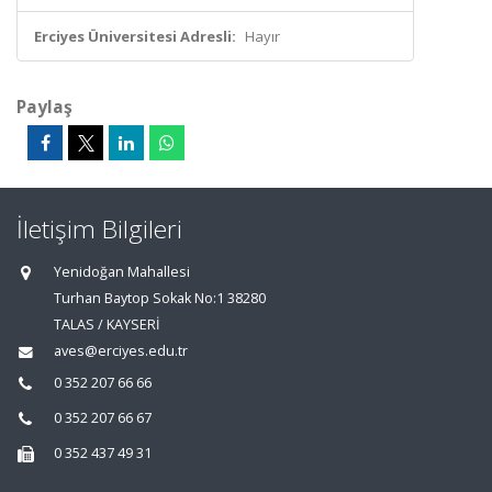
Erciyes Üniversitesi Adresli:
Hayır
Paylaş
İletişim Bilgileri
Yenidoğan Mahallesi
Turhan Baytop Sokak No:1 38280
TALAS / KAYSERİ
aves@erciyes.edu.tr
0 352 207 66 66
0 352 207 66 67
0 352 437 49 31