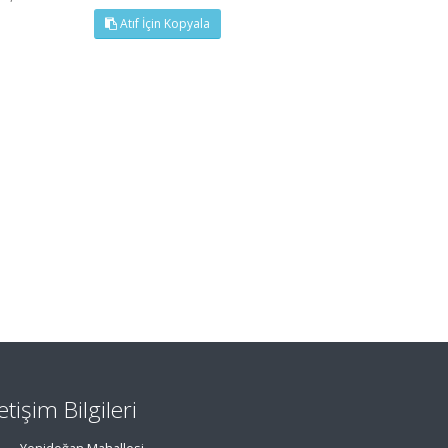
Atıf İçin Kopyala
letişim Bilgileri