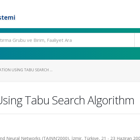
stemi
ATION USING TABU SEARCH ...
 Using Tabu Search Algorithm
and Neural Networks (TAINN’2000), İzmir, Türkiye, 21 - 23 Haziran 20