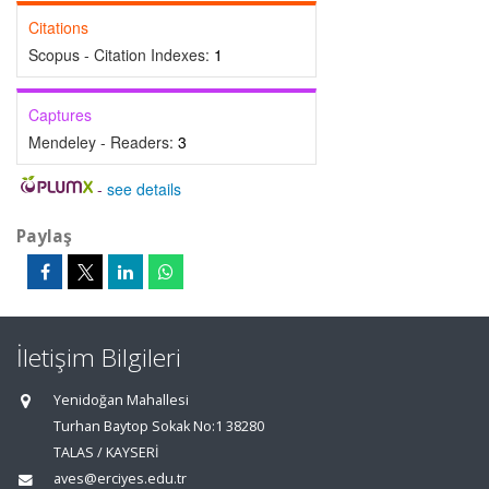
Citations
Scopus - Citation Indexes:
1
Captures
Mendeley - Readers:
3
-
see details
Paylaş
İletişim Bilgileri
Yenidoğan Mahallesi
Turhan Baytop Sokak No:1 38280
TALAS / KAYSERİ
aves@erciyes.edu.tr