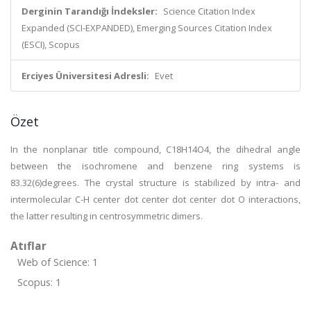
Derginin Tarandığı İndeksler:
Science Citation Index
Expanded (SCI-EXPANDED), Emerging Sources Citation Index
(ESCI), Scopus
Erciyes Üniversitesi Adresli:
Evet
Özet
In the nonplanar title compound, C18H14O4, the dihedral angle
between the isochromene and benzene ring systems is
83.32(6)degrees. The crystal structure is stabilized by intra- and
intermolecular C-H center dot center dot center dot O interactions,
the latter resulting in centrosymmetric dimers.
Atıflar
Web of Science: 1
Scopus: 1