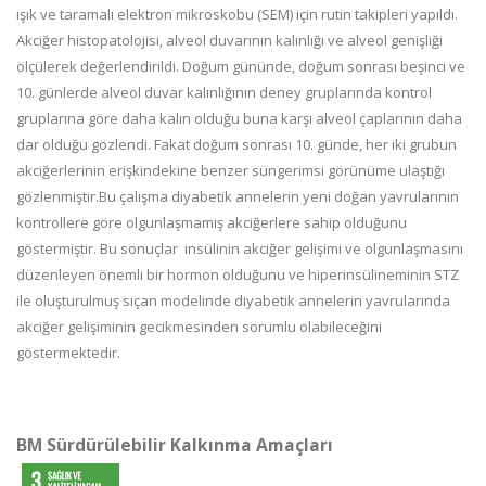
ışık ve taramalı elektron mikroskobu (SEM) için rutin takipleri yapıldı.
Akciğer histopatolojisi, alveol duvarının kalınlığı ve alveol genişliği
ölçülerek değerlendirildi. Doğum gününde, doğum sonrası beşinci ve
10. günlerde alveol duvar kalınlığının deney gruplarında kontrol
gruplarına göre daha kalın olduğu buna karşı alveol çaplarının daha
dar olduğu gözlendi. Fakat doğum sonrası 10. günde, her iki grubun
akciğerlerinin erişkindekine benzer süngerimsi görünüme ulaştığı
gözlenmiştir.Bu çalışma diyabetik annelerin yeni doğan yavrularının
kontrollere göre olgunlaşmamış akciğerlere sahip olduğunu
göstermiştir. Bu sonuçlar insülinin akciğer gelişimi ve olgunlaşmasını
düzenleyen önemli bir hormon olduğunu ve hiperinsülineminin STZ
ile oluşturulmuş sıçan modelinde diyabetik annelerin yavrularında
akciğer gelişiminin gecikmesinden sorumlu olabileceğini
göstermektedir.
BM Sürdürülebilir Kalkınma Amaçları