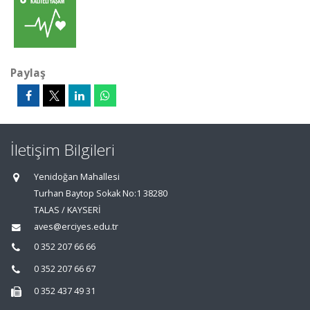
Paylaş
İletişim Bilgileri
Yenidoğan Mahallesi
Turhan Baytop Sokak No:1 38280
TALAS / KAYSERİ
aves@erciyes.edu.tr
0 352 207 66 66
0 352 207 66 67
0 352 437 49 31