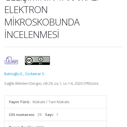
ELEKTRON
MİKROSKOBUNDA
İNCELENMESİ
Balcıoğlu E.
,
Özdamar S.
Sağlık Bilimleri Dergisi, cilt.29, sa.1, ss.1-6, 2020 (TRDizin)
Yayın Türü:
Makale / Tam Makale
Cilt numarası:
29
Sayı:
1