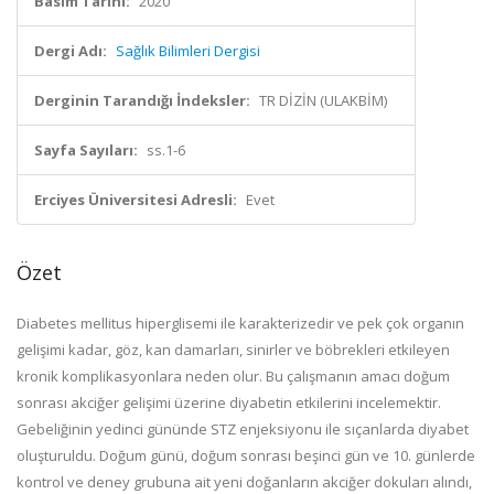
Basım Tarihi:
2020
Dergi Adı:
Sağlık Bilimleri Dergisi
Derginin Tarandığı İndeksler:
TR DİZİN (ULAKBİM)
Sayfa Sayıları:
ss.1-6
Erciyes Üniversitesi Adresli:
Evet
Özet
Diabetes mellitus hiperglisemi ile karakterizedir ve pek çok organın
gelişimi kadar, göz, kan damarları, sinirler ve böbrekleri etkileyen
kronik komplikasyonlara neden olur. Bu çalışmanın amacı doğum
sonrası akciğer gelişimi üzerine diyabetin etkilerini incelemektir.
Gebeliğinin yedinci gününde STZ enjeksiyonu ile sıçanlarda diyabet
oluşturuldu. Doğum günü, doğum sonrası beşinci gün ve 10. günlerde
kontrol ve deney grubuna ait yeni doğanların akciğer dokuları alındı,