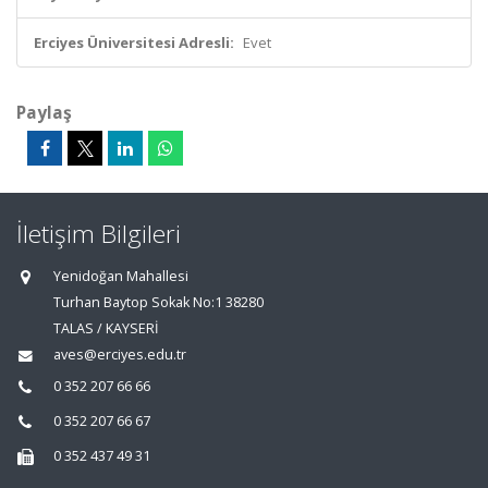
Erciyes Üniversitesi Adresli:
Evet
Paylaş
İletişim Bilgileri
Yenidoğan Mahallesi
Turhan Baytop Sokak No:1 38280
TALAS / KAYSERİ
aves@erciyes.edu.tr
0 352 207 66 66
0 352 207 66 67
0 352 437 49 31