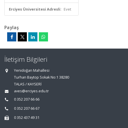
Erciyes Üniversitesi Adresli:
Evet
Paylaş
İletişim Bilgileri
Yenidoğan Mahallesi
Turhan Baytop Sokak No:1 38280
TALAS / KAYSERİ
aves@erciyes.edu.tr
0 352 207 66 66
0 352 207 66 67
0 352 437 49 31