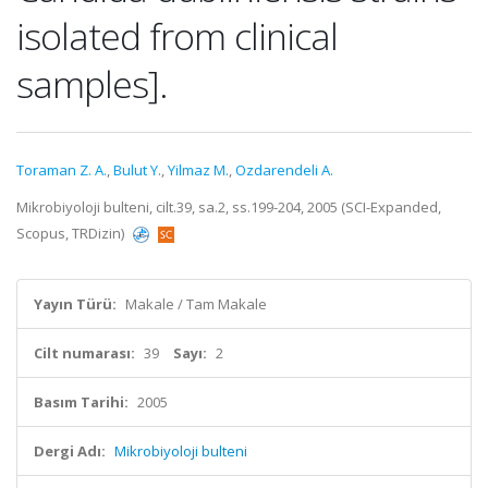
isolated from clinical
samples].
Toraman Z. A.
,
Bulut Y.
,
Yilmaz M.
,
Ozdarendeli A.
Mikrobiyoloji bulteni, cilt.39, sa.2, ss.199-204, 2005 (SCI-Expanded,
Scopus, TRDizin)
Yayın Türü:
Makale / Tam Makale
Cilt numarası:
39
Sayı:
2
Basım Tarihi:
2005
Dergi Adı:
Mikrobiyoloji bulteni