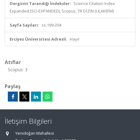
Derginin Tarandığı İndeksler:
Science Citation Index
Expanded (SCI-EXPANDED), Scopus, TR DİZİN (ULAKBİM)
Sayfa Sayıları:
ss.199-204
Erciyes Üniversitesi Adresli:
Hayır
Atıflar
Scopus: 3
Paylaş
İletişim Bilgileri
Yenidoğan Mahallesi