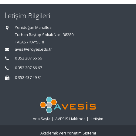
İletişim Bilgileri
Yenidoğan Mahallesi
Turhan Baytop Sokak No:1 38280
TALAS / KAYSERİ
aves@erciyes.edu.tr
0 352 207 66 66
0 352 207 66 67
0 352 437 49 31
Ana Sayfa
|
AVESİS Hakkında
|
İletişim
Akademik Veri Yönetim Sistemi