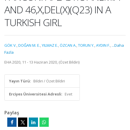
AND 46,X,DEL(X)(Q23) IN A
TURKISH GIRL
GÖK V.
,
DOĞAN M. E.
,
YILMAZ E.
,
ÖZCAN A.
,
TORUN Y.
,
AYDIN F.
,
...Daha
Fazla
EHA 2020, 11 - 13 Haziran 2020, (Özet Bildiri)
Yayın Türü:
Bildiri / Özet Bildiri
Erciyes Üniversitesi Adresli:
Evet
Paylaş