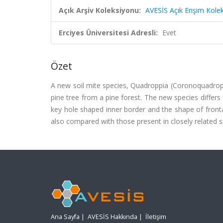
Açık Arşiv Koleksiyonu:
AVESİS Açık Erişim Kole
Erciyes Üniversitesi Adresli:
Evet
Özet
A new soil mite species, Quadroppia (Coronoquadropp
pine tree from a pine forest. The new species differs
key hole shaped inner border and the shape of front
also compared with those present in closely related s
Ana Sayfa
|
AVESİS Hakkında
|
İletişim