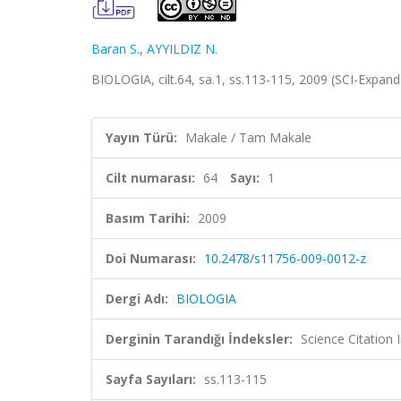
Baran S.
,
AYYILDIZ N.
BIOLOGIA, cilt.64, sa.1, ss.113-115, 2009 (SCI-Expan
Yayın Türü:
Makale / Tam Makale
Cilt numarası:
64
Sayı:
1
Basım Tarihi:
2009
Doi Numarası:
10.2478/s11756-009-0012-z
Dergi Adı:
BIOLOGIA
Derginin Tarandığı İndeksler:
Science Citation
Sayfa Sayıları:
ss.113-115