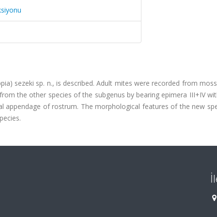
ksiyonu
ia) sezeki sp. n., is described. Adult mites were recorded from mos
 from the other species of the subgenus by bearing epimera III+IV wi
al appendage of rostrum. The morphological features of the new spe
pecies.
İ