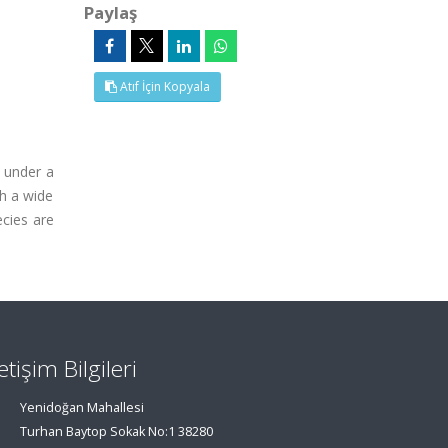
Paylaş
Atıf İçin Kopyala
s under a
th a wide
cies are
letişim Bilgileri
Yenidoğan Mahallesi
Turhan Baytop Sokak No:1 38280