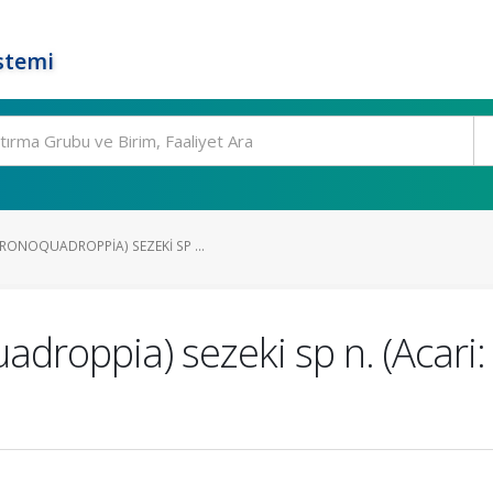
stemi
ONOQUADROPPIA) SEZEKI SP ...
roppia) sezeki sp n. (Acari: O