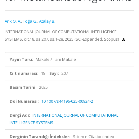
Arık O. A.
,
Toğa G.
,
Atalay B.
INTERNATIONAL JOURNAL OF COMPUTATIONAL INTELLIGENCE
SYSTEMS, cilt.18, sa.207, ss.1-28, 2025 (SCI-Expanded, Scopus)
Yayın Türü:
Makale / Tam Makale
Cilt numarası:
18
Sayı:
207
Basım Tarihi:
2025
Doi Numarası:
10.1007/s44196-025-00924-2
Dergi Adı:
INTERNATIONAL JOURNAL OF COMPUTATIONAL
INTELLIGENCE SYSTEMS
Derginin Tarandığı İndeksler:
Science Citation Index