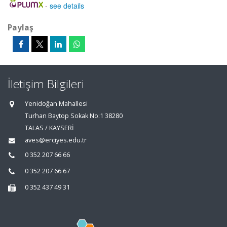
-
see details
Paylaş
İletişim Bilgileri
Yenidoğan Mahallesi
Turhan Baytop Sokak No:1 38280
TALAS / KAYSERİ
aves@erciyes.edu.tr
0 352 207 66 66
0 352 207 66 67
0 352 437 49 31