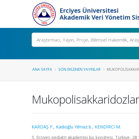
Erciyes Üniversitesi
Akademik Veri Yönetim Si
Ara
ANA SAYFA
SON EKLENEN YAYINLAR
MUKOPOLISAKKARI
Mukopolisakkaridozlar
KARDAŞ F.
,
Kadıoğlu Yılmaz b.
,
KENDİRCİ M.
5. Erciyes pediatri akademisi kış kongresi, Türkiye, 28 