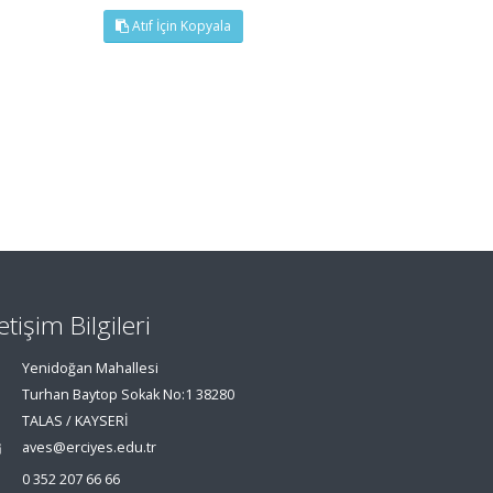
Atıf İçin Kopyala
letişim Bilgileri
Yenidoğan Mahallesi
Turhan Baytop Sokak No:1 38280
TALAS / KAYSERİ
aves@erciyes.edu.tr
0 352 207 66 66