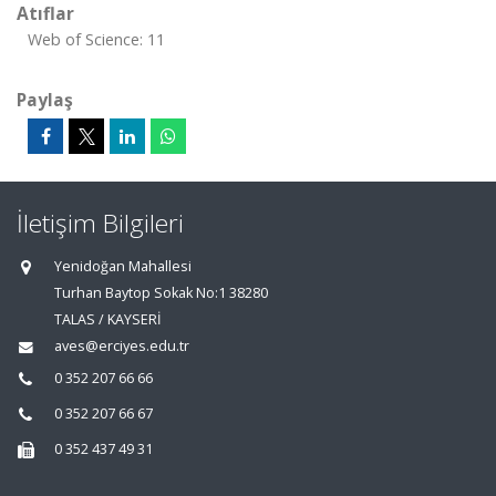
Atıflar
Web of Science: 11
Paylaş
İletişim Bilgileri
Yenidoğan Mahallesi
Turhan Baytop Sokak No:1 38280
TALAS / KAYSERİ
aves@erciyes.edu.tr
0 352 207 66 66
0 352 207 66 67
0 352 437 49 31