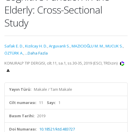
Elderly: Cross-Sectional
Study
Safak E. D.
,
Kizilcay H. D.
,
Arguvanli S.
,
MAZICIOĞLU M. M.
,
MUCUK S.
,
ÖZTÜRK A.
,
...Daha Fazla
KONURALP TIP DERGISI, cilt.11, sa.1, ss.30-35, 2019 (ESCI, TRDizin)
Yayın Türü:
Makale / Tam Makale
Cilt numarası:
11
Sayı:
1
Basım Tarihi:
2019
Doi Numarası:
10.18521/ktd.483727