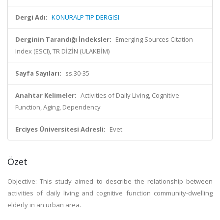
Dergi Adı:
KONURALP TIP DERGISI
Derginin Tarandığı İndeksler:
Emerging Sources Citation
Index (ESCI), TR DİZİN (ULAKBİM)
Sayfa Sayıları:
ss.30-35
Anahtar Kelimeler:
Activities of Daily Living, Cognitive
Function, Aging, Dependency
Erciyes Üniversitesi Adresli:
Evet
Özet
Objective: This study aimed to describe the relationship between
activities of daily living and cognitive function community-dwelling
elderly in an urban area.