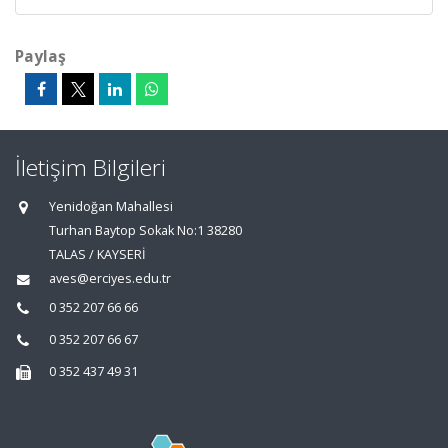
Paylaş
İletişim Bilgileri
Yenidoğan Mahallesi
Turhan Baytop Sokak No:1 38280
TALAS / KAYSERİ
aves@erciyes.edu.tr
0 352 207 66 66
0 352 207 66 67
0 352 437 49 31