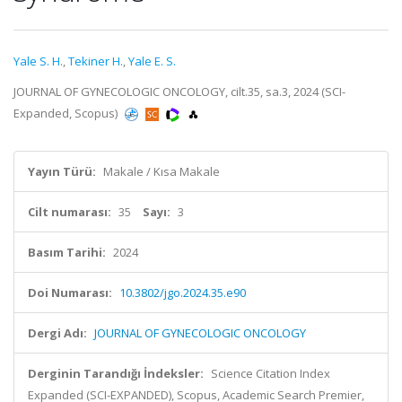
Yale S. H.
,
Tekiner H.
,
Yale E. S.
JOURNAL OF GYNECOLOGIC ONCOLOGY, cilt.35, sa.3, 2024 (SCI-
Expanded, Scopus)
Yayın Türü:
Makale / Kısa Makale
Cilt numarası:
35
Sayı:
3
Basım Tarihi:
2024
Doi Numarası:
10.3802/jgo.2024.35.e90
Dergi Adı:
JOURNAL OF GYNECOLOGIC ONCOLOGY
Derginin Tarandığı İndeksler:
Science Citation Index
Expanded (SCI-EXPANDED), Scopus, Academic Search Premier,