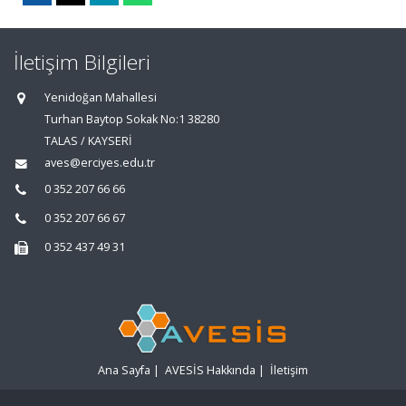
İletişim Bilgileri
Yenidoğan Mahallesi
Turhan Baytop Sokak No:1 38280
TALAS / KAYSERİ
aves@erciyes.edu.tr
0 352 207 66 66
0 352 207 66 67
0 352 437 49 31
Ana Sayfa
|
AVESİS Hakkında
|
İletişim