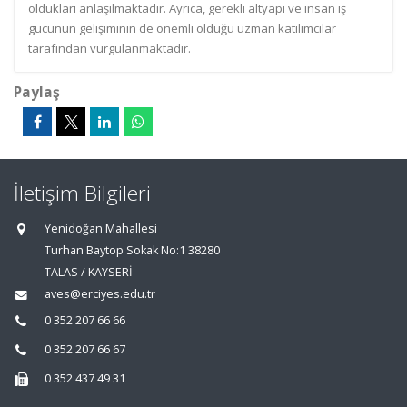
oldukları anlaşılmaktadır. Ayrıca, gerekli altyapı ve insan iş
gücünün gelişiminin de önemli olduğu uzman katılımcılar
tarafından vurgulanmaktadır.
Paylaş
İletişim Bilgileri
Yenidoğan Mahallesi
Turhan Baytop Sokak No:1 38280
TALAS / KAYSERİ
aves@erciyes.edu.tr
0 352 207 66 66
0 352 207 66 67
0 352 437 49 31