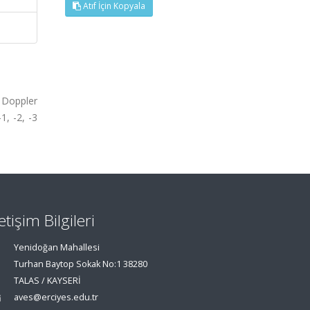
Atıf İçin Kopyala
g Doppler
, -2, -3
letişim Bilgileri
Yenidoğan Mahallesi
Turhan Baytop Sokak No:1 38280
TALAS / KAYSERİ
aves@erciyes.edu.tr