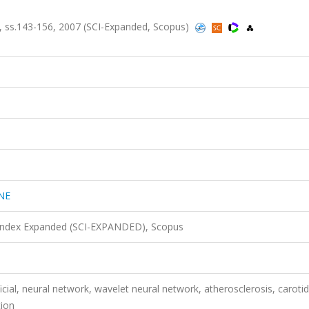
.
, ss.143-156, 2007 (SCI-Expanded, Scopus)
NE
 Index Expanded (SCI-EXPANDED), Scopus
cial, neural network, wavelet neural network, atherosclerosis, carotid
tion