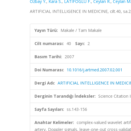
Ozbay Y.
,
Kara S.
,
LATİFOĞLU F.
,
Ceylan R.
,
Ceylan M
ARTIFICIAL INTELLIGENCE IN MEDICINE, cilt.40, sa.2
Yayın Türü:
Makale / Tam Makale
Cilt numarası:
40
Sayı:
2
Basım Tarihi:
2007
Doi Numarası:
10.1016/j.artmed.2007.02.001
Dergi Adı:
ARTIFICIAL INTELLIGENCE IN MEDICI
Derginin Tarandığı İndeksler:
Science Citation
Sayfa Sayıları:
ss.143-156
Anahtar Kelimeler:
complex-valued wavelet artifi
artery, Doppler signals, leave-one-out cross-valida