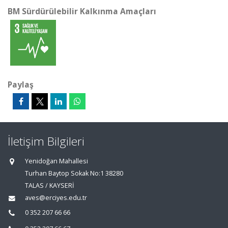
BM Sürdürülebilir Kalkınma Amaçları
Paylaş
İletişim Bilgileri
Yenidoğan Mahallesi
Turhan Baytop Sokak No:1 38280
TALAS / KAYSERİ
aves@erciyes.edu.tr
0 352 207 66 66