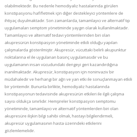
olabilmektedir. Bu nedenle hemodiyaliz hastalarında görülen
konstipasyonu hafifletmek için diğer destekleyici yöntemlere de
ihtiyaç duyulmaktadır. Son zamanlarda, tamamlayıcı ve alternatif tıp
uygulamaları semptom yönetiminde yaygın olarak kullanılmaktadır.
Tamamlayıcı ve alternatif tedavi yöntemlerinden biri olan
akupresürün konstipasyon yönetiminde etkili olduğu yapılan
çalışmalarda gösterilmiştir. Akupresür, vücuttaki belirli akupunktur
noktalarına el ile uygulanan basınç uygulamasıdır ve bu
uygulamanın insan vücudundaki dengeyi geri kazandırdığına
inanılmaktadır. Akupresür, konstipasyon için noninvaziv bir
müdahaledir ve herhangi bir ağrı ve yan etki ile sonuçlanmayan etkili
bir yöntemdir. Bununla birlikte, hemodiyaliz hastalarında
konstipasyonun tedavisinde akupresürün etkileri ile ilgili çalışma
sayısı oldukça sınırlıdır. Hemşireler konstipasyon semptomu
yönetiminde, tamamlayıcı ve alternatif yöntemlerden biri olan
akupresüre ilişkin bilgi sahibi olmalı, hastayı bilgilendirmeli,
akupresür uygulamasının hasta üzerindeki etkilerini
gözlemlemelidir.