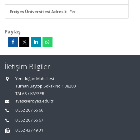
Erciyes Üniversitesi Adresli:
Evet
Paylaş
İletişim Bilgileri
Yenidoğan Mahallesi
Turhan Baytop Sokak No:1 38280
TALAS / KAYSERİ
aves@erciyes.edu.tr
0 352 207 66 66
0 352 207 66 67
0 352 437 49 31