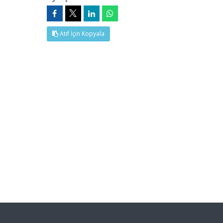
Atıf İçin Kopyala