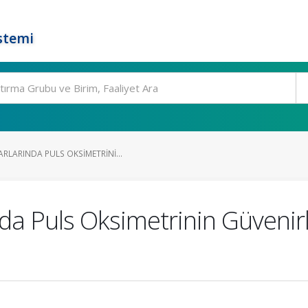
stemi
RLARINDA PULS OKSIMETRINI...
a Puls Oksimetrinin Güvenirlil