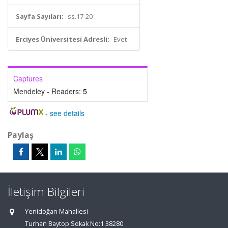
Sayfa Sayıları:
ss.17-20
Erciyes Üniversitesi Adresli:
Evet
Captures
Mendeley - Readers:
5
-
see details
Paylaş
İletişim Bilgileri
Yenidoğan Mahallesi
Turhan Baytop Sokak No:1 38280