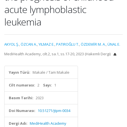
acute lymphoblastic
leukemia
AKYOL Ş.
,
ÖZCAN A.
,
YILMAZ E.
,
PATIROĞLU T.
,
ÖZDEMİR M. A.
,
ÜNAL E.
MediHealth Academy, cilt.2, sa.1, ss.17-20, 2023 (Hakemli Dergi)
Yayın Türü:
Makale / Tam Makale
Cilt numarası:
2
Sayı:
1
Basım Tarihi:
2023
Doi Numarası:
10.51271/jtpm-0034
Dergi Adı:
MediHealth Academy