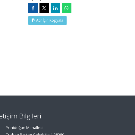
Atıf İçin Kopyala
letişim Bilgileri
Yenidoğan Mahallesi
Turhan Baytop Sokak No:1 38280