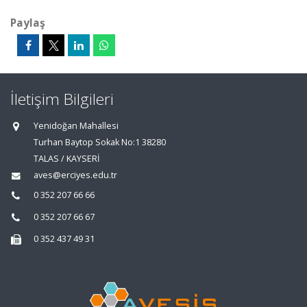
Paylaş
İletişim Bilgileri
Yenidoğan Mahallesi
Turhan Baytop Sokak No:1 38280
TALAS / KAYSERİ
aves@erciyes.edu.tr
0 352 207 66 66
0 352 207 66 67
0 352 437 49 31