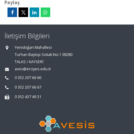
Paylaş
İletişim Bilgileri
Yenidoğan Mahallesi
Turhan Baytop Sokak No:1 38280
TALAS / KAYSERİ
aves@erciyes.edu.tr
0 352 207 66 66
0 352 207 66 67
0 352 437 49 31