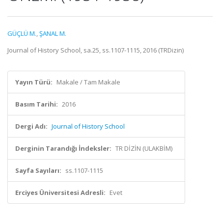
GÜÇLÜ M.
,
ŞANAL M.
Journal of History School, sa.25, ss.1107-1115, 2016 (TRDizin)
Yayın Türü:
Makale / Tam Makale
Basım Tarihi:
2016
Dergi Adı:
Journal of History School
Derginin Tarandığı İndeksler:
TR DİZİN (ULAKBİM)
Sayfa Sayıları:
ss.1107-1115
Erciyes Üniversitesi Adresli:
Evet