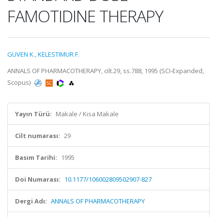
FAMOTIDINE THERAPY
GUVEN K.
,
KELESTIMUR F.
ANNALS OF PHARMACOTHERAPY, cilt.29, ss.788, 1995 (SCI-Expanded,
Scopus)
Yayın Türü:
Makale / Kısa Makale
Cilt numarası:
29
Basım Tarihi:
1995
Doi Numarası:
10.1177/106002809502907-827
Dergi Adı:
ANNALS OF PHARMACOTHERAPY