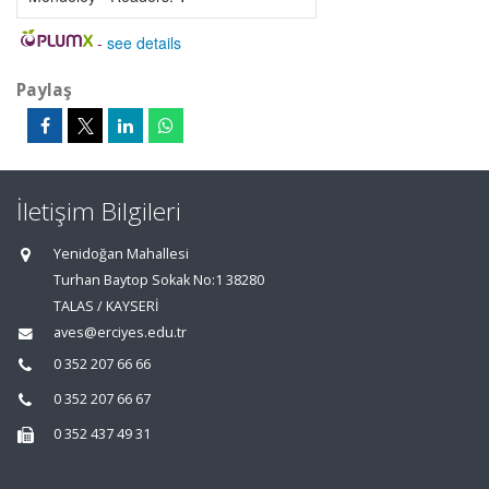
-
see details
Paylaş
İletişim Bilgileri
Yenidoğan Mahallesi
Turhan Baytop Sokak No:1 38280
TALAS / KAYSERİ
aves@erciyes.edu.tr
0 352 207 66 66
0 352 207 66 67
0 352 437 49 31