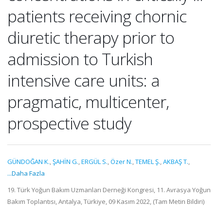
patients receiving chornic
diuretic therapy prior to
admission to Turkish
intensive care units: a
pragmatic, multicenter,
prospective study
GÜNDOĞAN K.
,
ŞAHİN G.
,
ERGÜL S.
,
Özer N.
,
TEMEL Ş.
,
AKBAŞ T.
,
...Daha Fazla
19. Türk Yoğun Bakım Uzmanları Derneği Kongresi, 11. Avrasya Yoğun
Bakım Toplantısı, Antalya, Türkiye, 09 Kasım 2022, (Tam Metin Bildiri)