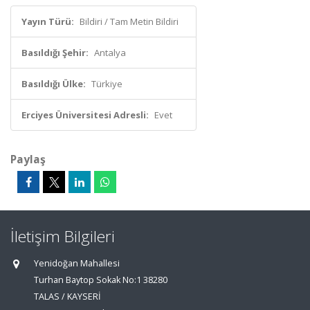
Yayın Türü:
Bildiri / Tam Metin Bildiri
Basıldığı Şehir:
Antalya
Basıldığı Ülke:
Türkiye
Erciyes Üniversitesi Adresli:
Evet
Paylaş
İletişim Bilgileri
Yenidoğan Mahallesi
Turhan Baytop Sokak No:1 38280
TALAS / KAYSERİ