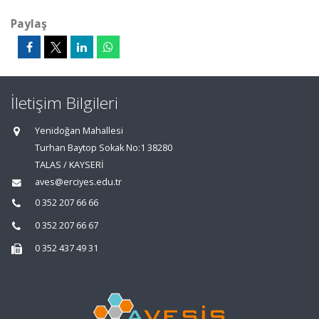
Paylaş
İletişim Bilgileri
Yenidoğan Mahallesi
Turhan Baytop Sokak No:1 38280
TALAS / KAYSERİ
aves@erciyes.edu.tr
0 352 207 66 66
0 352 207 66 67
0 352 437 49 31