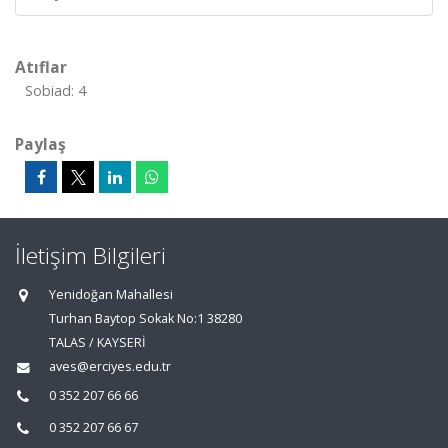
Atıflar
Sobiad: 4
Paylaş
İletişim Bilgileri
Yenidoğan Mahallesi
Turhan Baytop Sokak No:1 38280
TALAS / KAYSERİ
aves@erciyes.edu.tr
0 352 207 66 66
0 352 207 66 67