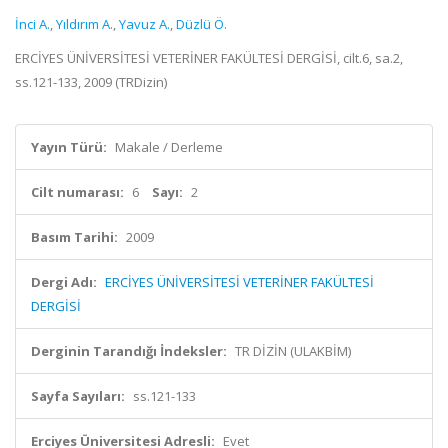
İnci A.
,
Yıldırım A.
,
Yavuz A.
,
Düzlü Ö.
ERCİYES ÜNİVERSİTESİ VETERİNER FAKÜLTESİ DERGİSİ, cilt.6, sa.2,
ss.121-133, 2009 (TRDizin)
Yayın Türü:
Makale / Derleme
Cilt numarası:
6
Sayı:
2
Basım Tarihi:
2009
Dergi Adı:
ERCİYES ÜNİVERSİTESİ VETERİNER FAKÜLTESİ
DERGİSİ
Derginin Tarandığı İndeksler:
TR DİZİN (ULAKBİM)
Sayfa Sayıları:
ss.121-133
Erciyes Üniversitesi Adresli:
Evet