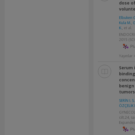
dose of
volunt
Elbuken 
Kula M.
,
G
K.
, et al.
ENDOCRINE
2015 (SC
Pl
Yayınlar
Serum i
binding
concent
benign 
tumors
SERİN I. S.
ÖZÇELİK 
GYNECOL
cilt.24, s
Expanded
Pl