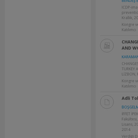
BENDEŞ E
ICDP-ima
preventio
Krallık, 2
Kongre v
Katılımcı
CHANGE
AND W
KARAMAN
CHANGES
TURKEY A
LİZBON, 
Kongre v
Katılımcı
Adli To
BOŞGELMEZ
İFFET İPE
Fakültesi,
Lisans, 2
2014
Verdiği D