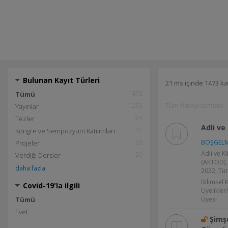
Bulunan Kayıt Türleri
21 ms içinde 1473 ka
1473
Tümü
Tüm filtreyi temizle
1233
Yayınlar
94
Tezler
Adli ve
42
Kongre ve Sempozyum Katılımları
33
BOŞGELMEZ
Projeler
Adli ve K
26
Verdiği Dersler
(AKTOD), 
daha fazla
2022, Tür
Bilimsel 
Covid-19'la ilgili
Üyelikler
Tümü
Üyesi
Evet
Şimşe