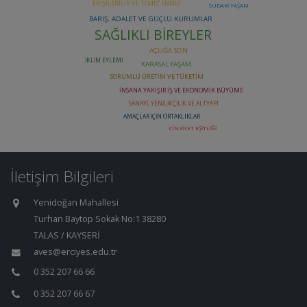
İletişim Bilgileri
Yenidoğan Mahallesi
Turhan Baytop Sokak No:1 38280
TALAS / KAYSERİ
aves@erciyes.edu.tr
0 352 207 66 66
0 352 207 66 67