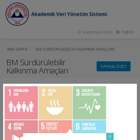
Akademik Veri Yönetim Sistemi
Araştırmacı Girişi
English
ANA SAYFA
BM SÜRDÜRÜLEBILIR KALKINMA AMAÇLARI
BM Sürdürülebilir
SAYISAL ÖZET
Kalkınma Amaçları
x