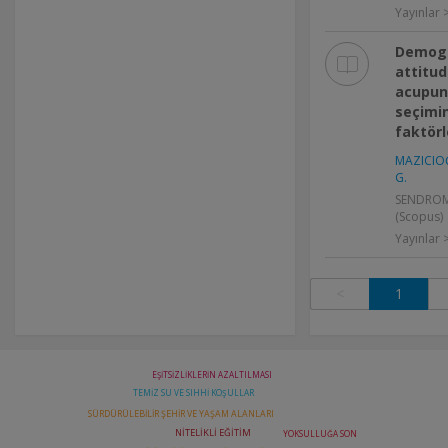
Yayınlar
Demogr
attitud
acupun
seçimi
faktörl
MAZICIOĞ
G.
SENDROM, 
(Scopus)
Yayınlar
<
1