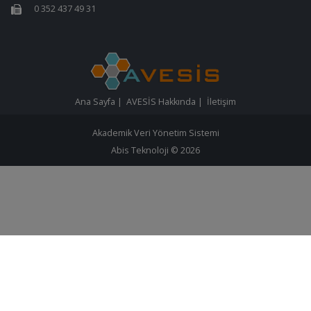
0 352 437 49 31
Ana Sayfa
|
AVESİS Hakkında
|
İletişim
Akademik Veri Yönetim Sistemi
Abis Teknoloji
© 2026