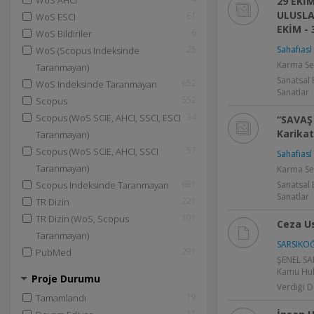
WoS AHCI
29 EKİ
ULUSLA
61
WoS ESCI
EKİM - 
6
WoS Bildiriler
25
Sahafıasl 
WoS (Scopus Indeksinde
Karma Se
Taranmayan)
Sanatsal 
652
WoS Indeksinde Taranmayan
Sanatlar
552
Scopus
34
Scopus (WoS SCIE, AHCI, SSCI, ESCI
“SAVAŞ 
Karikat
Taranmayan)
57
Scopus (WoS SCIE, AHCI, SSCI
Sahafıasl 
Taranmayan)
Karma Ser
681
Scopus Indeksinde Taranmayan
Sanatsal 
Sanatlar
221
TR Dizin
101
TR Dizin (WoS, Scopus
Ceza U
Taranmayan)
SARSIKOĞ
291
PubMed
ŞENEL SA
Kamu Huk
Proje Durumu
Verdiği D
19
Tamamlandı
11