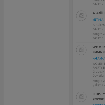
Katılımcı
4. Adli
METİN A.
4. Adli P
Katılımcı
Kongre v
Katılımcı
WOMEN
BUSINE
KARAMAN
WOMEN E
PASRTY B
Grubu, Ne
Devletler
Kongre v
Çalışma 
ICDP-i
preven