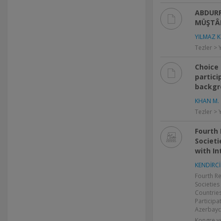
ABDURR
MÜŞTÂK
YILMAZ K
Tezler > 
Choice 
partic
backgr
KHAN M.
Tezler > 
Fourth 
Societi
with In
KENDİRCİ
Fourth Re
Societies
Countries
Participat
Azerbayc
Kongre v