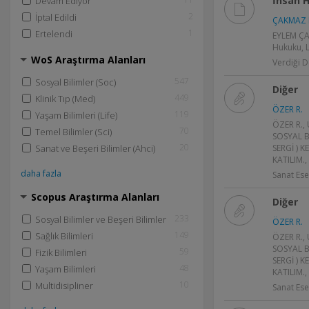
İnsan 
Devam Ediyor
2
İptal Edildi
ÇAKMAZ 
1
Ertelendi
EYLEM ÇA
Hukuku, L
WoS Araştırma Alanları
Verdiği D
547
Sosyal Bilimler (Soc)
Diğer
449
Klinik Tıp (Med)
ÖZER R.
119
Yaşam Bilimleri (Life)
ÖZER R.,
70
Temel Bilimler (Sci)
SOSYAL B
20
Sanat ve Beşeri Bilimler (Ahci)
SERGİ ) 
KATILIM.,
daha fazla
Sanat Ese
Scopus Araştırma Alanları
Diğer
233
Sosyal Bilimler ve Beşeri Bilimler
ÖZER R.
149
Sağlık Bilimleri
ÖZER R.,
SOSYAL B
59
Fizik Bilimleri
SERGİ ) 
48
Yaşam Bilimleri
KATILIM.,
10
Multidisipliner
Sanat Ese