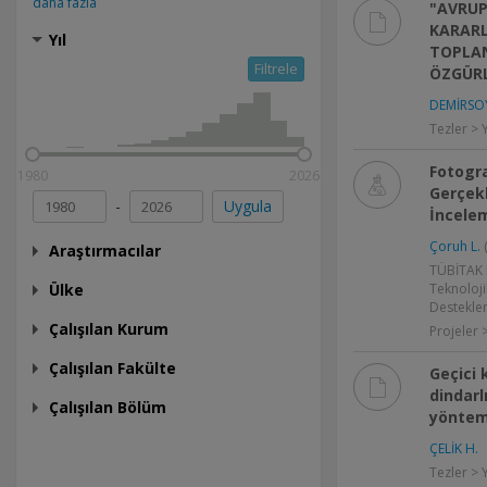
daha fazla
"AVRUP
KARARL
Yıl
TOPLAN
Filtrele
ÖZGÜRL
DEMİRSOY
Tezler > 
Fotogra
1980
2026
Gerçekl
-
Uygula
İncelem
Çoruh L.
(
Araştırmacılar
TÜBİTAK P
Ülke
Teknoloji
Destekle
Çalışılan Kurum
Projeler 
Çalışılan Fakülte
Geçici 
dindarl
Çalışılan Bölüm
yöntem
ÇELİK H.
Tezler > 