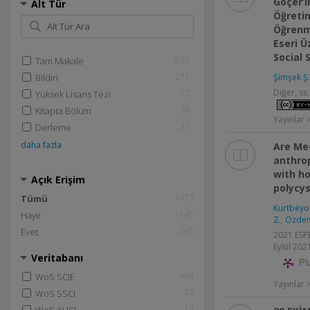
Göçer’i
Alt Tür
Öğreti
Öğrenme
Eseri Ü
Social 
825
Tam Makale
271
Bildiri
Şimşek Ş.
Diğer, ss
72
Yüksek Lisans Tezi
38
Kitapta Bölüm
Yayınlar 
37
Derleme
daha fazla
Are Me
anthro
with h
Açık Erişim
polycys
1473
Tümü
Kurtbeyog
1145
Hayır
Z.
,
Ozdem
265
Evet
2021 ESPE
Eylül 2021
Veritabanı
Pl
464
WoS SCIE
Yayınlar >
72
WoS SSCI
14