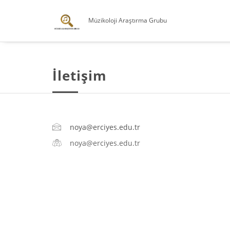
Müzikoloji Araştırma Grubu
İletişim
noya@erciyes.edu.tr
noya@erciyes.edu.tr