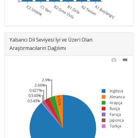
0
C2 Ustalık
C1 İleri
B2 Orta Üstü
B1 Orta
A2 Temel
A1 Başlangıç
Yabancı Dil Seviyesi İyi ve Üzeri Olan
Araştırmacıların Dağılımı
2.9%
2.66%
0.627%
İngilizce
0.549%
Almanca
3.92%
0.549%
Arapça
Rusça
Farsça
Japonca
Türkçe