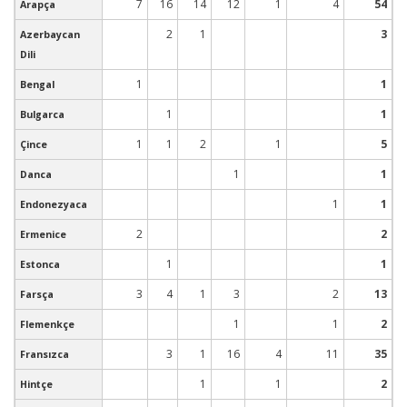
7
16
14
12
1
4
54
Arapça
2
1
3
Azerbaycan
Dili
1
1
Bengal
1
1
Bulgarca
1
1
2
1
5
Çince
1
1
Danca
1
1
Endonezyaca
2
2
Ermenice
1
1
Estonca
3
4
1
3
2
13
Farsça
1
1
2
Flemenkçe
3
1
16
4
11
35
Fransızca
1
1
2
Hintçe