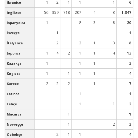
1
2
1
1
1
6
İbranice
56
359
718
207
4
3
1.347
İngilizce
1
8
3
8
20
İspanyolca
1
1
İsveççe
2
2
1
3
8
İtalyanca
1
4
2
1
1
4
13
Japonca
1
1
1
3
Kazakça
1
1
1
1
4
Kırgızca
2
2
2
1
7
Korece
1
1
Latince
1
1
2
Lehçe
1
1
Macarca
1
2
3
Norveççe
2
1
1
4
Özbekçe