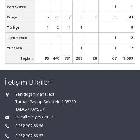
1
1
Portekizce
5
22
7
3
1
5
43
Rusça
1
5
1
1
8
Türkçe
1
1
2
Türkmence
1
1
2
Yunanca
95
440
781
288
28
67
1.699
Toplam
İletişim Bilgileri
Yenidoğan Mahallesi
Turhan Baytop Sokak No:1 38280
TALAS / KAYSERİ
aves@erciyes.edu.tr
0 352 207 66 66
0 352 207 66 67