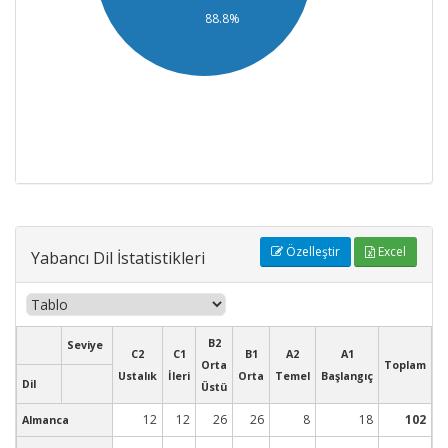
88.8%
Özelleştir
Excel
Yabancı Dil İstatistikleri
B2
Seviye
C2
C1
B1
A2
A1
Orta
Toplam
Ustalık
İleri
Orta
Temel
Başlangıç
Dil
Üstü
12
12
26
26
8
18
102
Almanca