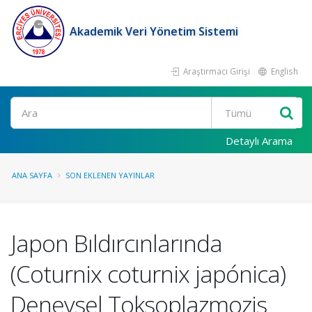
Akademik Veri Yönetim Sistemi
Araştırmacı Girişi
English
Ara
Detaylı Arama
ANA SAYFA
SON EKLENEN YAYINLAR
Japon Bıldırcınlarında
(Coturnix coturnix japónica)
Deneysel Toksoplazmozis