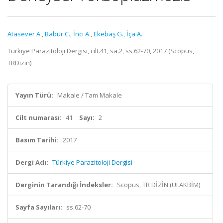
Atasever A.
,
Babür C.
,
İnci A.
,
Ekebaş G.
,
İça A.
Türkiye Parazitoloji Dergisi, cilt.41, sa.2, ss.62-70, 2017 (Scopus,
TRDizin)
Yayın Türü:
Makale / Tam Makale
Cilt numarası:
41
Sayı:
2
Basım Tarihi:
2017
Dergi Adı:
Türkiye Parazitoloji Dergisi
Derginin Tarandığı İndeksler:
Scopus, TR DİZİN (ULAKBİM)
Sayfa Sayıları:
ss.62-70