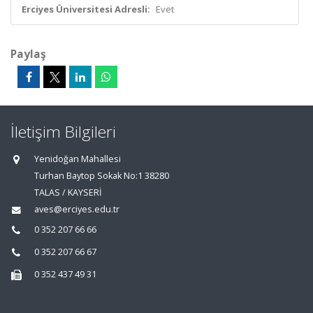
Erciyes Üniversitesi Adresli:
Evet
Paylaş
İletişim Bilgileri
Yenidoğan Mahallesi
Turhan Baytop Sokak No:1 38280
TALAS / KAYSERİ
aves@erciyes.edu.tr
0 352 207 66 66
0 352 207 66 67
0 352 437 49 31