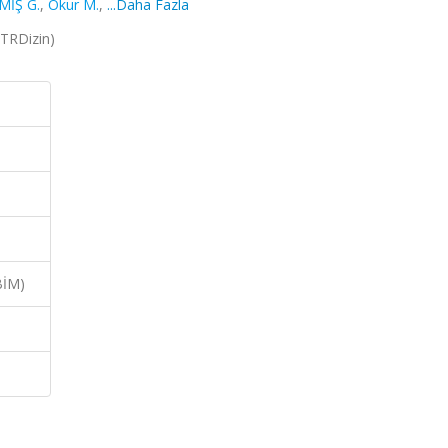
MİŞ G.
,
Okur M.
,
...Daha Fazla
 (TRDizin)
BİM)