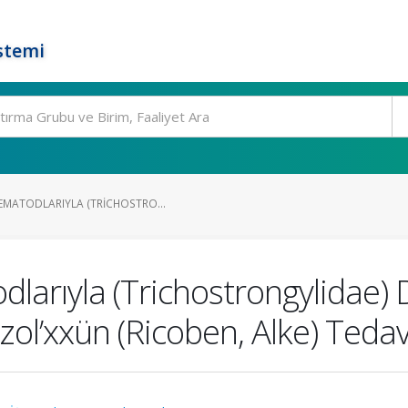
stemi
EMATODLARIYLA (TRICHOSTRO...
larıyla (Trichostrongylidae) 
l’xxün (Ricoben, Alke) Tedavi 