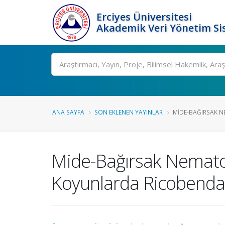
Erciyes Üniversitesi
Akademik Veri Yönetim Si
Ara
ANA SAYFA
SON EKLENEN YAYINLAR
MIDE-BAĞIRSAK N
Mide-Bağırsak Nematod
Koyunlarda Ricobendazo