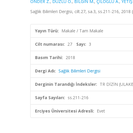
ÖNDER Z.
,
DÜZLÜ Ö.
,
BİLGİN M.
,
ÇİLOĞLU A.
,
YETİŞ
Sağlık Bilimleri Dergisi, cilt.27, sa.3, ss.211-216, 2018
Yayın Türü:
Makale / Tam Makale
Cilt numarası:
27
Sayı:
3
Basım Tarihi:
2018
Dergi Adı:
Sağlık Bilimleri Dergisi
Derginin Tarandığı İndeksler:
TR DİZİN (ULAK
Sayfa Sayıları:
ss.211-216
Erciyes Üniversitesi Adresli:
Evet