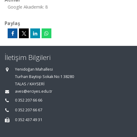
Google Akademik: 8
Paylaş
İletişim Bilgileri
Yenidoğan Mahallesi
Turhan Baytop Sokak No:1 38280
TALAS / KAYSERİ
aves@erciyes.edu.tr
0 352 207 66 66
0 352 207 66 67
0 352 437 49 31