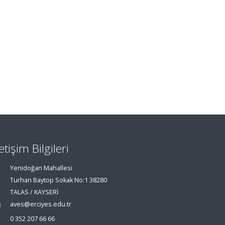
letişim Bilgileri
Yenidoğan Mahallesi
Turhan Baytop Sokak No:1 38280
TALAS / KAYSERİ
aves@erciyes.edu.tr
0 352 207 66 66