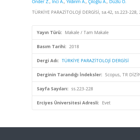
Önder Z.
,
İnci A.
,
Yıldırım A.
,
Çiloğlu A.
,
Düzlü Ö.
TÜRKİYE PARAZİTOLOJİ DERGİSİ, sa.42, ss.223-228, 
Yayın Türü:
Makale / Tam Makale
Basım Tarihi:
2018
Dergi Adı:
TÜRKİYE PARAZİTOLOJİ DERGİSİ
Derginin Tarandığı İndeksler:
Scopus, TR DİZİ
Sayfa Sayıları:
ss.223-228
Erciyes Üniversitesi Adresli:
Evet