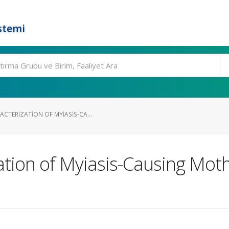
stemi
CTERIZATION OF MYIASIS-CA...
tion of Myiasis-Causing Moth 