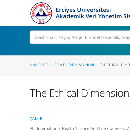
Erciyes Üniversitesi
Akademik Veri Yönetim Si
Ara
ANA SAYFA
SON EKLENEN YAYINLAR
THE ETHICAL DIMEN
The Ethical Dimensions 
ÇAM B.
9th International Health Science And Life Congress, An