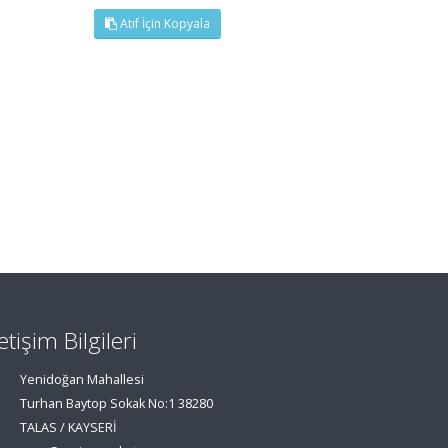
Atıf İçin Kopyala
letişim Bilgileri
Yenidoğan Mahallesi
Turhan Baytop Sokak No:1 38280
TALAS / KAYSERİ