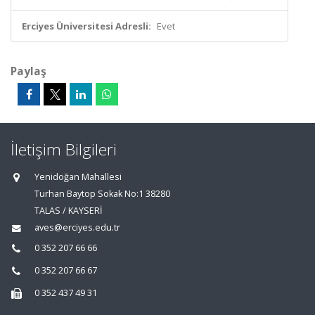
Erciyes Üniversitesi Adresli:
Evet
Paylaş
İletişim Bilgileri
Yenidoğan Mahallesi
Turhan Baytop Sokak No:1 38280
TALAS / KAYSERİ
aves@erciyes.edu.tr
0 352 207 66 66
0 352 207 66 67
0 352 437 49 31