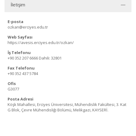
İletişim
E-posta
ozkan@erciyes.edu.tr
Web Sayfası
https://avesis.erciyes.edu.tr/ozkan/
İş Telefonu
+90 352 207 6666
Dahili: 32801
Fax Telefonu
+90 352 437 5784
Ofis
G3077
Posta Adresi
Köşk Mahallesi, Erciyes Üniversitesi, Mühendislik Fakültesi, 3. Kat
G Blok, Çevre Mühendisliği Bölümü, Melikgazi, KAYSERİ.